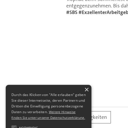
entgegenzunehmen. Bis dahin
#SBS
#ExzellenterArbeitge
×
Durch das Klicken von "Alle erlauben" geben
Sie dieser Internetseite, deren Partnern und
Dritten die Einwilligung personenbezogene
Daten zu verarbeiten.
Weitere Hinweise
alle Neuigkeiten
finden Sie unter unserer Datenschutzerklärung.
NOTWENDIG