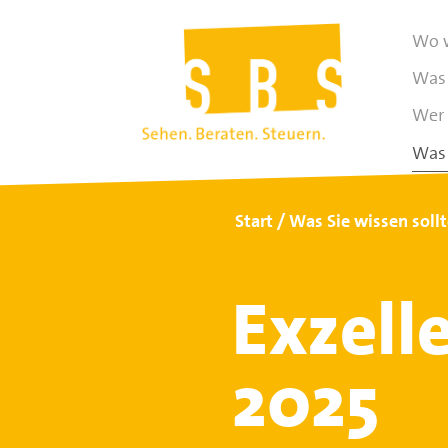
Wo w
Was 
Wer 
Was 
Start
Was Sie wissen soll
Exzell
2025