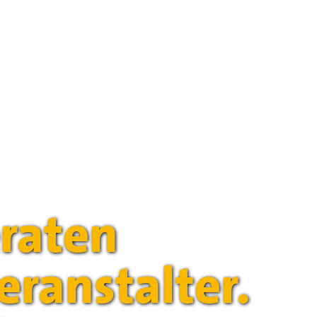
raten
eranstalter.