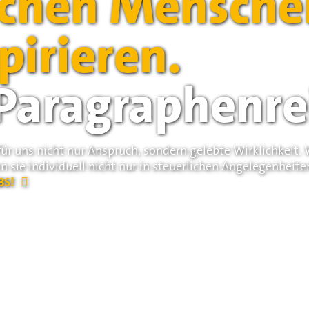
uchen Mensche
pirieren.
Paragraphenrei
für uns nicht nur Anspruch, sondern gelebte Wirklichkeit. 
 sie individuell nicht nur in steuerlichen Angelegenheite
BS!