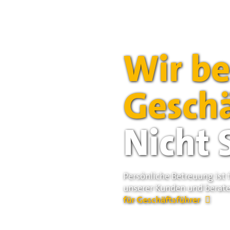
Wir be
Geschä
Nicht
Persönliche Betreuung ist 
unserer Kunden und beraten
für Geschäftsführer