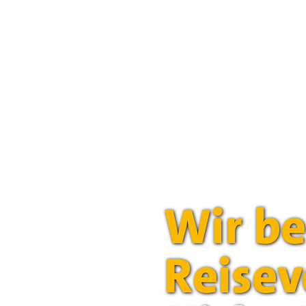
Wir be
Reisev