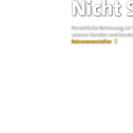
Nicht
Persönliche Betreuung ist 
unserer Kunden und beraten
Reiseveranstalter