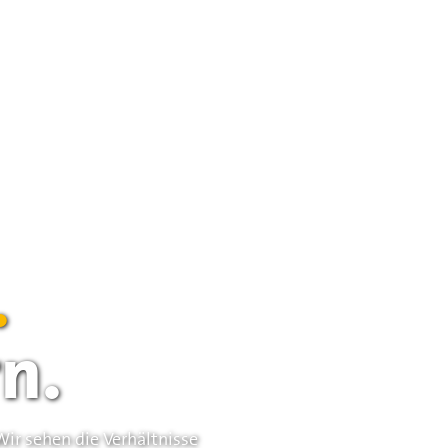
.
n.
Wir sehen die Verhältnisse