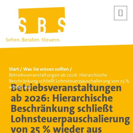
Start
Was Sie wissen sollten
Betriebsveranstaltungen ab 2026: Hierarchische
Beschränkung schließt Lohnsteuerpauschalierung von 25 %
Betriebsveranstaltungen
wieder aus
ab 2026: Hierarchische
Beschränkung schließt
Lohnsteuerpauschalierung
von 25 % wieder aus