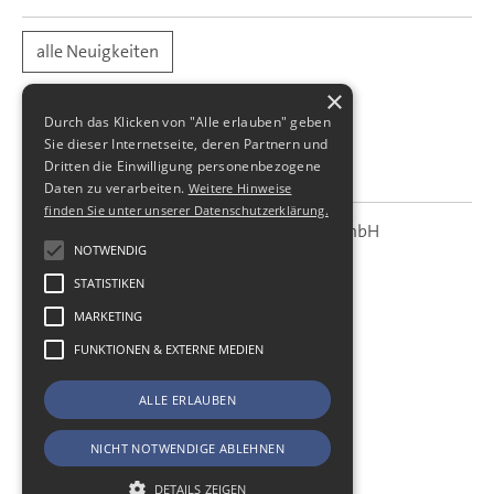
alle Neuigkeiten
×
Durch das Klicken von "Alle erlauben" geben
Sie dieser Internetseite, deren Partnern und
Dritten die Einwilligung personenbezogene
Daten zu verarbeiten.
Weitere Hinweise
finden Sie unter unserer Datenschutzerklärung.
SBS Richter, Trenner & Kollegen GmbH
SBS
Steuerberatungsgesellschaft
NOTWENDIG
STATISTIKEN
Hohe Straße 55
01187
Dresden
MARKETING
Telefon:
+49 (0) 351 - 87 32 60
FUNKTIONEN & EXTERNE MEDIEN
Telefax:
+49 (0) 351 - 87 32 699
E-Mail:
kanzlei@sbsdresden.de
ALLE ERLAUBEN
ESt-Helfer
Start
NICHT NOTWENDIGE ABLEHNEN
Impressum
Datenschutz
DETAILS ZEIGEN