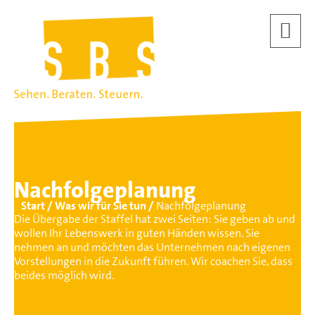
Nachfolgeplanung
Start
Was wir für Sie tun
Nachfolgeplanung
Die Übergabe der Staffel hat zwei Seiten: Sie geben ab und
wollen Ihr Lebenswerk in guten Händen wissen. Sie
nehmen an und möchten das Unternehmen nach eigenen
Vorstellungen in die Zukunft führen. Wir coachen Sie, dass
beides möglich wird.