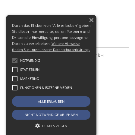
×
Durch das Klicken von "Alle erlauben" geben
Sie dieser Internetseite, deren Partnern und
Dritten die Einwilligung personenbezogene
Daten zu verarbeiten.
Weitere Hinweise
finden Sie unter unserer Datenschutzerklärung.
SBS Richter, Trenner & Kollegen GmbH
SBS
NOTWENDIG
Steuerberatungsgesellschaft
STATISTIKEN
Hohe Straße 55
01187
Dresden
MARKETING
Telefon:
+49 (0) 351 - 87 32 60
FUNKTIONEN & EXTERNE MEDIEN
Telefax:
+49 (0) 351 - 87 32 699
ALLE ERLAUBEN
E-Mail:
kanzlei@sbsdresden.de
ESt-Helfer
Start
NICHT NOTWENDIGE ABLEHNEN
Impressum
Datenschutz
DETAILS ZEIGEN
Cookie-Einstellungen