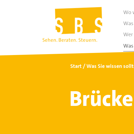
Wo w
Was 
Wer 
Was 
Start
Was Sie wissen soll
Brücke