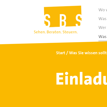
Wo w
Was 
Wer 
Was 
Start
Was Sie wissen soll
Einlad