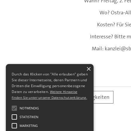
Wann? Freitag, 2. Fe
Wo? Ostra-All
Kosten? Für Si
Interesse? Bitte m
Mail: kanzlei@sbs
×
Durch das Klicken von "Alle erlauben" geben
Sie dieser Internetseite, deren Partnern und
Dritten die Einwilligung personenbezogene
Daten zu verarbeiten.
Weitere Hinweise
alle Neuigkeiten
finden Sie unter unserer Datenschutzerklärung.
NOTWENDIG
STATISTIKEN
MARKETING