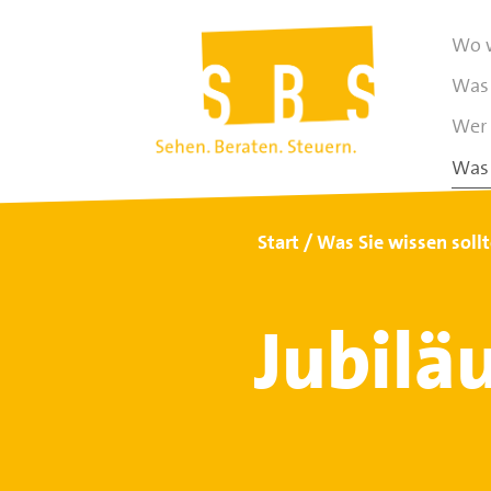
Wo w
Was 
Wer 
Was 
Start
Was Sie wissen soll
Jubilä