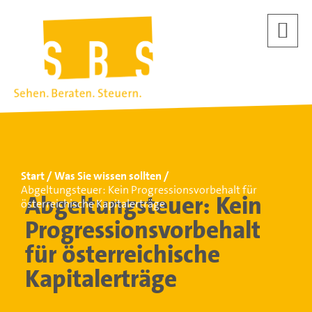
Start
Was Sie wissen sollten
Abgeltungsteuer: Kein Progressionsvorbehalt für
Abgeltungsteuer: Kein
österreichische Kapitalerträge
Progressionsvorbehalt
für österreichische
Kapitalerträge