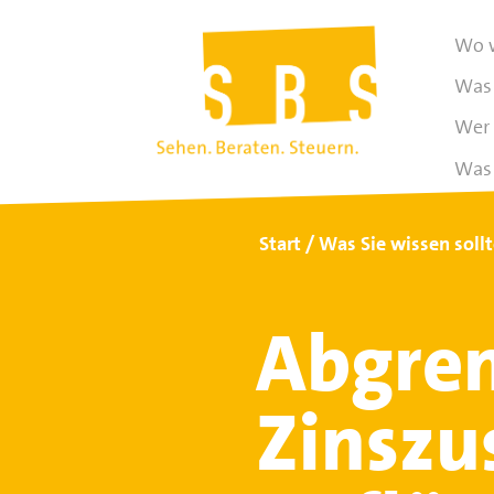
Wo w
Was 
Wer 
Was 
Start
Was Sie wissen soll
Abgren
Zinszu