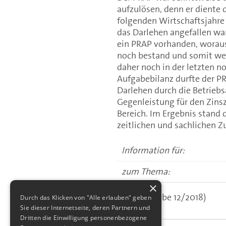
aufzulösen, denn er diente 
folgenden Wirtschaftsjahre
das Darlehen angefallen wa
ein PRAP vorhanden, woraus
noch bestand und somit wei
daher noch in der letzten n
Aufgabebilanz durfte der P
Darlehen durch die Betrieb
Gegenleistung für den Zins
Bereich. Im Ergebnis stand
zeitlichen und sachlichen 
Information für:
zum Thema:
×
(aus: Ausgabe 12/2018)
Durch das Klicken von "Alle erlauben" geben
Sie dieser Internetseite, deren Partnern und
Dritten die Einwilligung personenbezogene