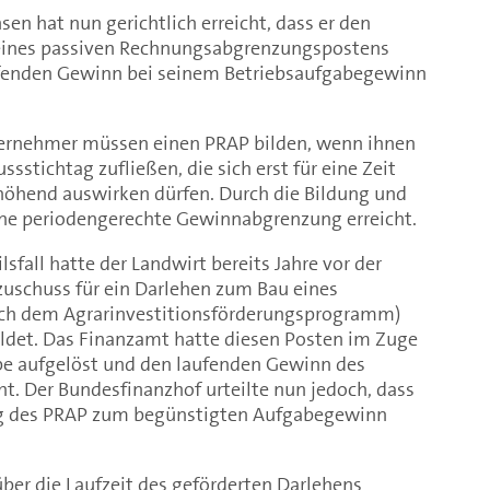
en hat nun gerichtlich erreicht, dass er den
eines passiven Rechnungsabgrenzungspostens
ufenden Gewinn bei seinem Betriebsaufgabegewinn
ternehmer müssen einen PRAP bilden, wenn ihnen
stichtag zufließen, die sich erst für eine Zeit
höhend auswirken dürfen. Durch die Bildung und
ne periodengerechte Gewinnabgrenzung erreicht.
sfall hatte der Landwirt bereits Jahre vor der
zuschuss für ein Darlehen zum Bau eines
nach dem Agrarinvestitionsförderungsprogramm)
ildet. Das Finanzamt hatte diesen Posten im Zuge
be aufgelöst und den laufenden Gewinn des
t. Der Bundesfinanzhof urteilte nun jedoch, dass
ung des PRAP zum begünstigten Aufgabegewinn
ber die Laufzeit des geförderten Darlehens