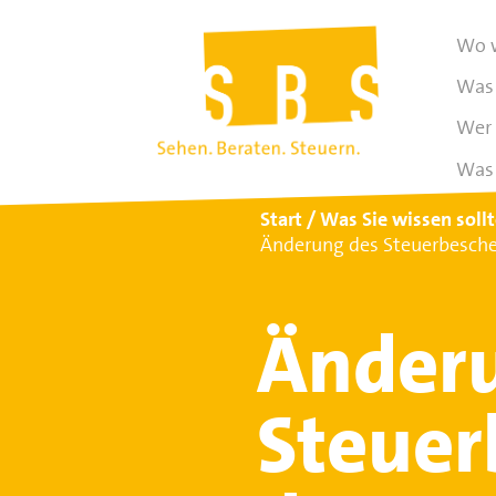
Wo w
Was 
Wer 
Was 
Start
Was Sie wissen soll
Änderung des Steuerbesche
Änder
Steuer