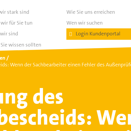
ir stark sind
Wie Sie uns erreichen
wir für Sie tun
Wen wir suchen
wir sind
Login Kundenportal
Sie wissen sollten
ten
ids: Wenn der Sachbearbeiter einen Fehler des Außenprü
ung des
bescheids: We