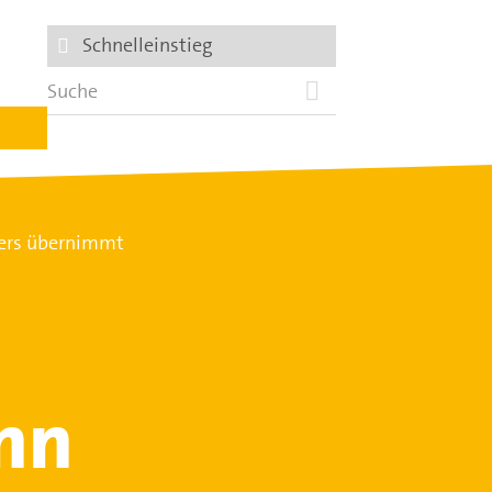
Schnelleinstieg
fers übernimmt
nn