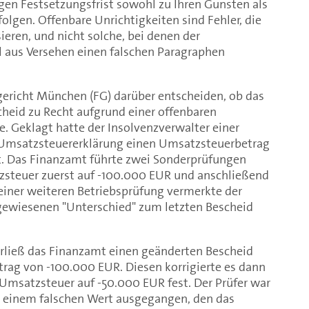
igen Festsetzungsfrist sowohl zu Ihren Gunsten als
olgen. Offenbare Unrichtigkeiten sind Fehler, die
eren, und nicht solche, bei denen der
l aus Versehen einen falschen Paragraphen
gericht München (FG) darüber entscheiden, ob das
heid zu Recht aufgrund einer offenbaren
e. Geklagt hatte der Insolvenzverwalter einer
r Umsatzsteuererklärung einen Umsatzsteuerbetrag
. Das Finanzamt führte zwei Sonderprüfungen
zsteuer zuerst auf -100.000 EUR und anschließend
einer weiteren Betriebsprüfung vermerkte der
sgewiesenen "Unterschied" zum letzten Bescheid
erließ das Finanzamt einen geänderten Bescheid
ag von -100.000 EUR. Diesen korrigierte es dann
Umsatzsteuer auf -50.000 EUR fest. Der Prüfer war
n einem falschen Wert ausgegangen, den das