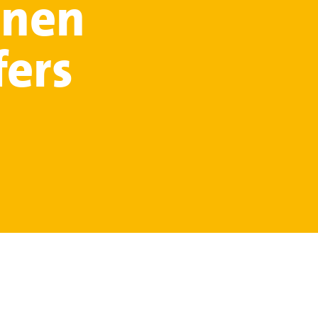
inen
fers