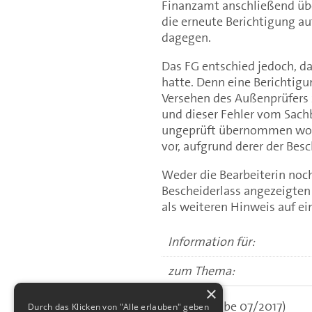
Finanzamt anschließend üb
die erneute Berichtigung au
dagegen.
Das FG entschied jedoch, d
hatte. Denn eine Berichtig
Versehen des Außenprüfers z
und dieser Fehler vom Sach
ungeprüft übernommen worde
vor, aufgrund derer der Bes
Weder die Bearbeiterin noch
Bescheiderlass angezeigten 
als weiteren Hinweis auf e
Information für:
zum Thema:
×
(aus: Ausgabe 07/2017)
Durch das Klicken von "Alle erlauben" geben