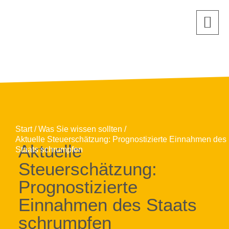
Start
Was Sie wissen sollten
Aktuelle Steuerschätzung: Prognostizierte Einnahmen des
Aktuelle
Staats schrumpfen
Steuerschätzung:
Prognostizierte
Einnahmen des Staats
schrumpfen