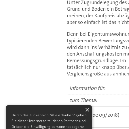
Unter Zugrundelegung des a
Grund und Boden ein Betrag
meinen, der Kaufpreis abzü
aber so einfach ist das nicht
Denn bei Eigentumswohnun
typisierenden Bewertungsver
wird dann ins Verhältnis z
den Anschaffungskosten mult
Bemessungsgrundlage. Im St
tatsächlich nur knapp über 
Vergleichsgröße aus ähnlich 
Information für:
zum Thema:
×
(aus: Ausgabe 09/2018)
Durch das Klicken von "Alle erlauben" geben
Sie dieser Internetseite, deren Partnern und
Dritten die Einwilligung personenbezogene