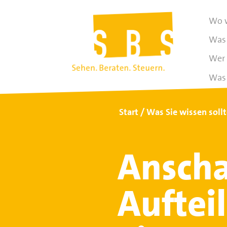
Wo w
Was 
Wer 
Was 
Start
Was Sie wissen soll
Anscha
Auftei