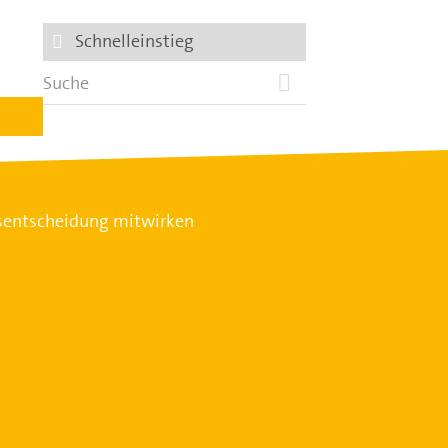
Schnelleinstieg
htsentscheidung mitwirken