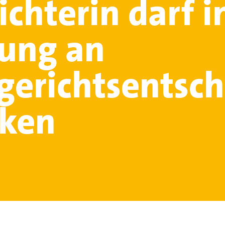
ichterin darf i
ung an
gerichtsentsc
rken