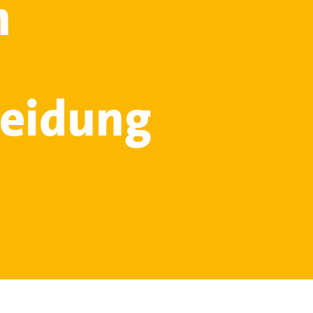
n
heidung