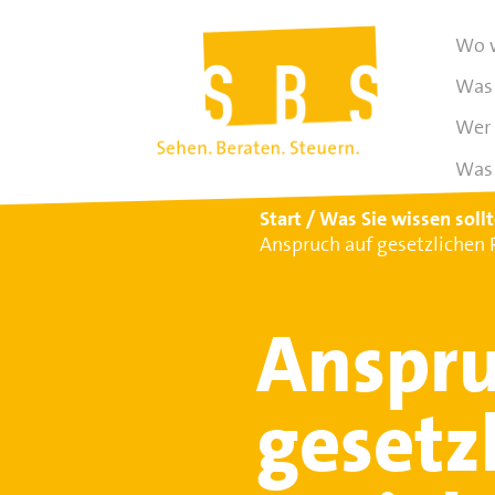
Wo w
Was 
Wer 
Was 
Start
Was Sie wissen soll
Anspruch auf gesetzlichen 
Anspru
gesetz