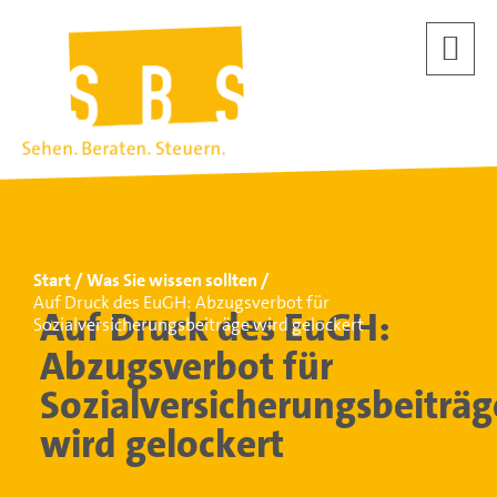
Start
Was Sie wissen sollten
Auf Druck des EuGH: Abzugsverbot für
Auf Druck des EuGH:
Sozialversicherungsbeiträge wird gelockert
Abzugsverbot für
Sozialversicherungsbeiträg
wird gelockert