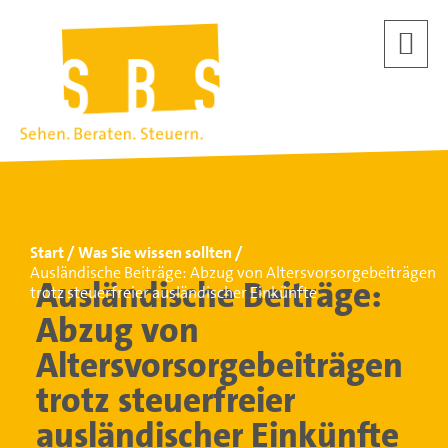
Start
Was Sie wissen sollten
Ausländische Beiträge: Abzug von Altersvorsorgebeiträgen
Ausländische Beiträge:
trotz steuerfreier ausländischer Einkünfte
Abzug von
Altersvorsorgebeiträgen
trotz steuerfreier
ausländischer Einkünfte