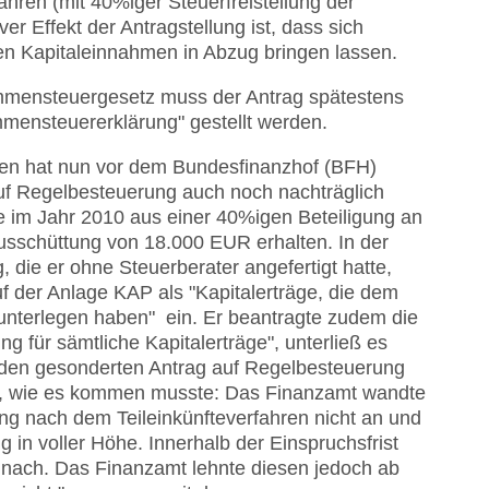
ahren (mit 40%iger Steuerfreistellung der
ver Effekt der Antragstellung ist, dass sich
en Kapitaleinnahmen in Abzug bringen lassen.
mensteuergesetz muss der Antrag spätestens
ensteuererklärung" gestellt werden.
sen hat nun vor dem Bundesfinanzhof (BFH)
auf Regelbesteuerung auch noch nachträglich
tte im Jahr 2010 aus einer 40%igen Beteiligung an
sschüttung von 18.000 EUR erhalten. In der
die er ohne Steuerberater angefertigt hatte,
uf der Anlage KAP als "Kapitalerträge, die dem
unterlegen haben" ein. Er beantragte zudem die
g für sämtliche Kapitalerträge", unterließ es
g den gesonderten Antrag auf Regelbesteuerung
lb, wie es kommen musste: Das Finanzamt wandte
ung nach dem Teileinkünfteverfahren nicht an und
 in voller Höhe. Innerhalb der Einspruchsfrist
 nach. Das Finanzamt lehnte diesen jedoch ab