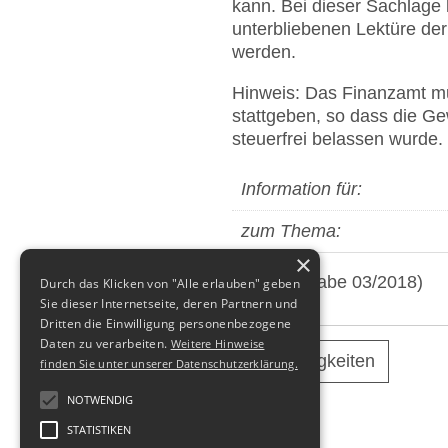
kann. Bei dieser Sachlage
unterbliebenen Lektüre de
werden.
Hinweis: Das Finanzamt m
stattgeben, so dass die G
steuerfrei belassen wurde.
Information für:
zum Thema:
×
(aus: Ausgabe 03/2018)
Durch das Klicken von "Alle erlauben" geben
Sie dieser Internetseite, deren Partnern und
Dritten die Einwilligung personenbezogene
Daten zu verarbeiten.
Weitere Hinweise
alle Neuigkeiten
finden Sie unter unserer Datenschutzerklärung.
NOTWENDIG
STATISTIKEN