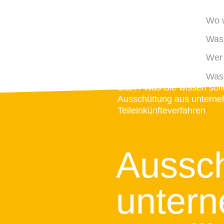
Wo w
Was 
Wer 
Was 
Start
Was Sie wissen soll
Ausschüttung aus unterneh
Teileinkünfteverfahren
Aussch
untern