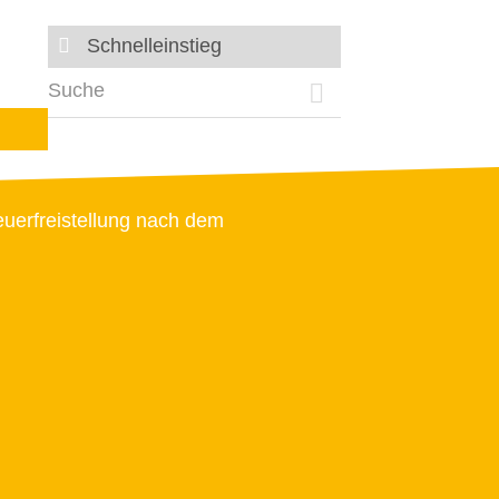
Schnelleinstieg
euerfreistellung nach dem