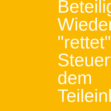
Beteil
Wieder
"rettet
Steuer
dem
Teilei