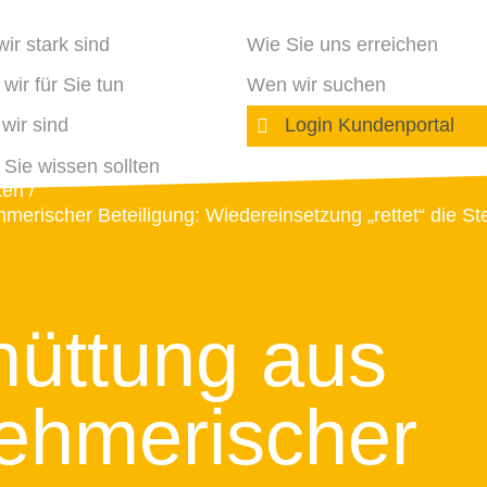
ir stark sind
Wie Sie uns erreichen
wir für Sie tun
Wen wir suchen
wir sind
Login Kundenportal
Sie wissen sollten
ten
merischer Beteiligung: Wiedereinsetzung „rettet“ die St
üttung aus
ehmerischer