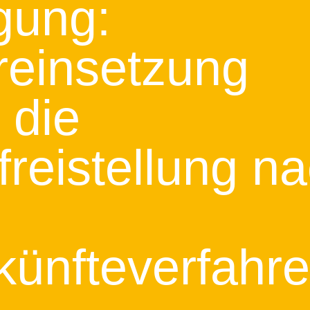
igung:
einsetzung
" die
freistellung n
nkünfteverfahr