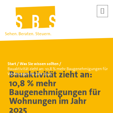
Start
Was Sie wissen sollten
Bauaktivität zieht an: 10,8 % mehr Baugenehmigungen für
Bauaktivität zieht an:
Wohnungen im Jahr 2025
10,8 % mehr
Baugenehmigungen für
Wohnungen im Jahr
2025