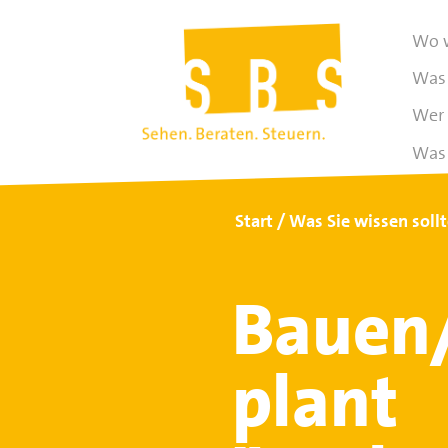
Wo w
Was 
Wer 
Was 
Start
Was Sie wissen soll
Bauen
plant