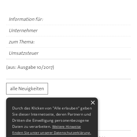
Information für:
Unternehmer
zum Thema:
Umsatzsteuer
(aus: Ausgabe 10/2017)
alle Neuigkeiten
×
Durch das Klicken von "Alle erlauben" geben
Sie dieser Internetseite, deren Partnern und
Dritten die Einwilligung personenbezogene
Daten zu verarbeiten.
Weitere Hinweise
finden Sie unter unserer Datenschutzerklärung.