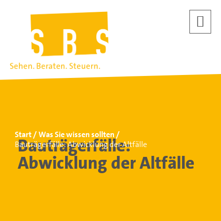
Start
Was Sie wissen sollten
Bauträgerfälle:
Bauträgerfälle: Abwicklung der Altfälle
Abwicklung der Altfälle