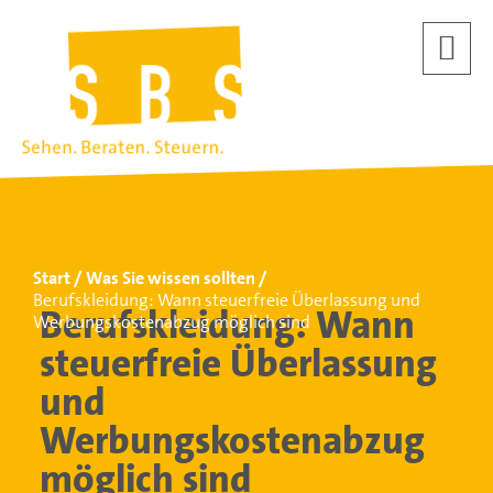
Start
Was Sie wissen sollten
Berufskleidung: Wann steuerfreie Überlassung und
Berufskleidung: Wann
Werbungskostenabzug möglich sind
steuerfreie Überlassung
und
Werbungskostenabzug
möglich sind