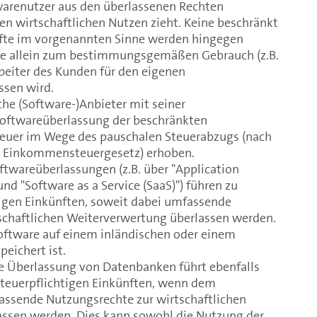
arenutzer aus den überlassenen Rechten
nen wirtschaftlichen Nutzen zieht. Keine beschränkt
nfte im vorgenannten Sinne werden hingegen
are allein zum bestimmungsgemäßen Gebrauch (z.B.
beiter des Kunden für den eigenen
ssen wird.
che (Software-)Anbieter mit seiner
oftwareüberlassung der beschränkten
Steuer im Wege des pauschalen Steuerabzugs (nach
3 Einkommensteuergesetz) erhoben.
ftwareüberlassungen (z.B. über "Application
und "Software as a Service (SaaS)") führen zu
tigen Einkünften, soweit dabei umfassende
schaftlichen Weiterverwertung überlassen werden.
Software auf einem inländischen oder einem
eichert ist.
e Überlassung von Datenbanken führt ebenfalls
steuerpflichtigen Einkünften, wenn dem
assende Nutzungsrechte zur wirtschaftlichen
ssen werden. Dies kann sowohl die Nutzung der