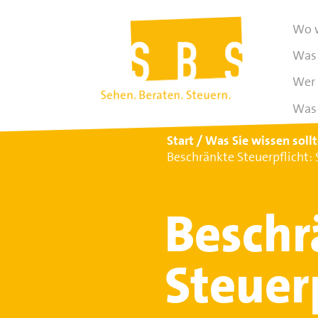
Wo w
Was 
Wer 
Was 
Start
Was Sie wissen soll
Beschränkte Steuerpflicht:
Beschr
Steuerp