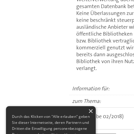
gesamten Datenbank betre
Keine Überlassungen zur
keine beschränkt steuerp
ausländische Anbieter w
öffentliche Bibliotheke
bzw. Bibliothek vertragl
kommerziell genutzt wird
bereits dann ausgeschlos
Bibliothek von ihren Nu
verlangt.
Information für:
zum Thema:
×
(aus: Ausgabe 02/2018)
Durch das Klicken von "Alle erlauben" geben
Sie dieser Internetseite, deren Partnern und
Dritten die Einwilligung personenbezogene