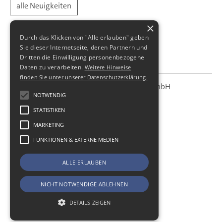
alle Neuigkeiten
×
Durch das Klicken von "Alle erlauben" geben
Sie dieser Internetseite, deren Partnern und
Dritten die Einwilligung personenbezogene
Daten zu verarbeiten.
Weitere Hinweise
finden Sie unter unserer Datenschutzerklärung.
SBS Richter, Trenner & Kollegen GmbH
SBS
Steuerberatungsgesellschaft
NOTWENDIG
STATISTIKEN
Hohe Straße 55
01187
Dresden
MARKETING
Telefon:
+49 (0) 351 - 87 32 60
FUNKTIONEN & EXTERNE MEDIEN
Telefax:
+49 (0) 351 - 87 32 699
E-Mail:
kanzlei@sbsdresden.de
ALLE ERLAUBEN
ESt-Helfer
Start
NICHT NOTWENDIGE ABLEHNEN
Impressum
Datenschutz
DETAILS ZEIGEN
Cookie-Einstellungen