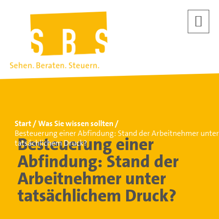
Start
Was Sie wissen sollten
Besteuerung einer Abfindung: Stand der Arbeitnehmer unter
Besteuerung einer
tatsächlichem Druck?
Abfindung: Stand der
Arbeitnehmer unter
tatsächlichem Druck?