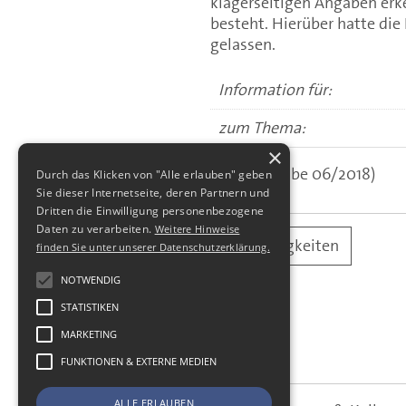
klägerseitigen Angaben erk
besteht. Hierüber hatte die
gelassen.
Information für:
zum Thema:
×
(aus: Ausgabe 06/2018)
Durch das Klicken von "Alle erlauben" geben
Sie dieser Internetseite, deren Partnern und
Dritten die Einwilligung personenbezogene
Daten zu verarbeiten.
Weitere Hinweise
alle Neuigkeiten
finden Sie unter unserer Datenschutzerklärung.
NOTWENDIG
STATISTIKEN
MARKETING
FUNKTIONEN & EXTERNE MEDIEN
ALLE ERLAUBEN