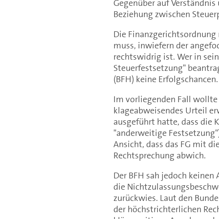
Gegenüber auf Verständnis u
Beziehung zwischen Steuerp
Die Finanzgerichtsordnung r
muss, inwiefern der angefo
rechtswidrig ist. Wer in sei
Steuerfestsetzung" beantrag
(BFH) keine Erfolgschancen.
Im vorliegenden Fall wollte
klageabweisendes Urteil er
ausgeführt hatte, dass die 
"anderweitige Festsetzung")
Ansicht, dass das FG mit di
Rechtsprechung abwich.
Der BFH sah jedoch keinen A
die Nichtzulassungsbeschw
zurückwies. Laut den Bundes
der höchstrichterlichen Rec