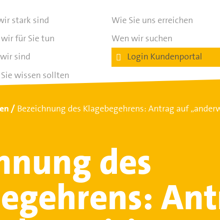
ir stark sind
Wie Sie uns erreichen
wir für Sie tun
Wen wir suchen
wir sind
Login Kundenportal
Sie wissen sollten
ten
Bezeichnung des Klagebegehrens: Antrag auf „anderw
hnung des
egehrens: Ant