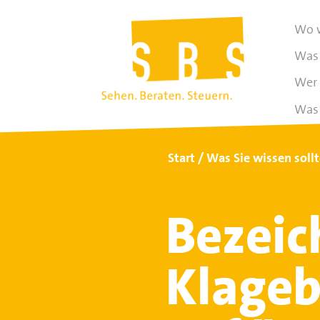
Wo w
Was 
Wer 
Was 
Start
Was Sie wissen soll
Bezeic
Klageb