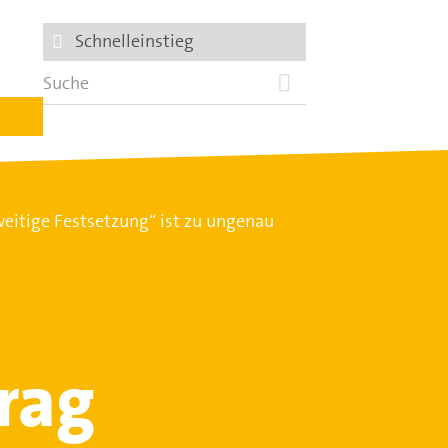
Schnelleinstieg
eitige Festsetzung“ ist zu ungenau
rag