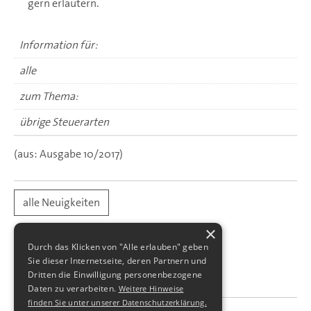
gern erläutern.
Information für:
alle
zum Thema:
übrige Steuerarten
(aus: Ausgabe 10/2017)
alle Neuigkeiten
×
Durch das Klicken von "Alle erlauben" geben
Sie dieser Internetseite, deren Partnern und
Dritten die Einwilligung personenbezogene
Daten zu verarbeiten.
Weitere Hinweise
finden Sie unter unserer Datenschutzerklärung.