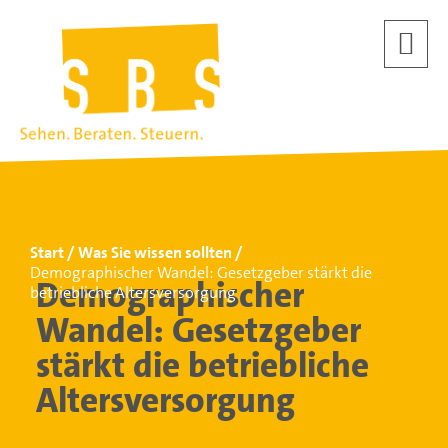
Start
Was Sie wissen sollten
Demographischer Wandel: Gesetzgeber stärkt die
Demographischer
betriebliche Altersversorgung
Wandel: Gesetzgeber
stärkt die betriebliche
Altersversorgung