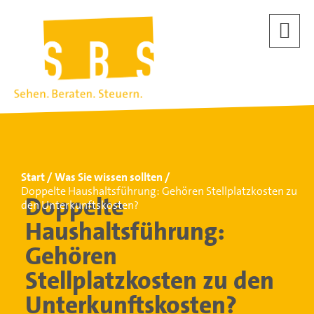
Start
Was Sie wissen sollten
Doppelte Haushaltsführung: Gehören Stellplatzkosten zu
Doppelte
den Unterkunftskosten?
Haushaltsführung:
Gehören
Stellplatzkosten zu den
Unterkunftskosten?