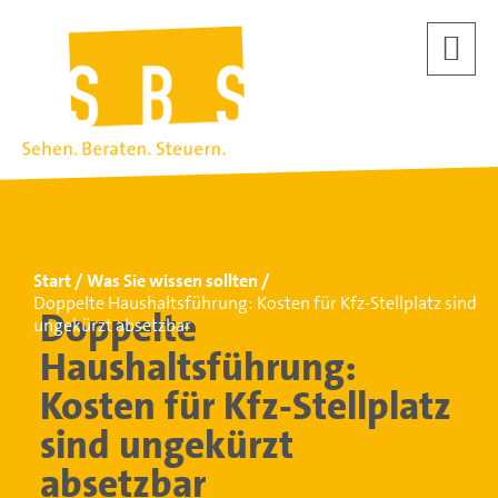
Start
Was Sie wissen sollten
Doppelte Haushaltsführung: Kosten für Kfz-Stellplatz sind
Doppelte
ungekürzt absetzbar
Haushaltsführung:
Kosten für Kfz-Stellplatz
sind ungekürzt
absetzbar