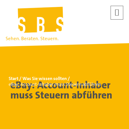
Start
Was Sie wissen sollten
eBay: Account-Inhaber
eBay: Account-Inhaber muss Steuern abführen
muss Steuern abführen