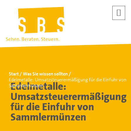
Start
Was Sie wissen sollten
Edelmetalle: Umsatzsteuerermäßigung für die Einfuhr von
Edelmetalle:
Sammlermünzen
Umsatzsteuerermäßigung
für die Einfuhr von
Sammlermünzen