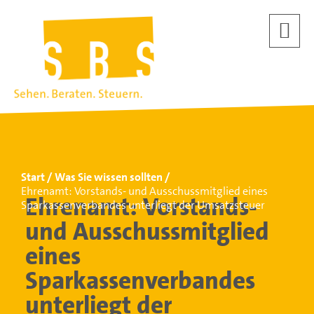
Start
Was Sie wissen sollten
Ehrenamt: Vorstands- und Ausschussmitglied eines
Ehrenamt: Vorstands-
Sparkassenverbandes unterliegt der Umsatzsteuer
und Ausschussmitglied
eines
Sparkassenverbandes
unterliegt der