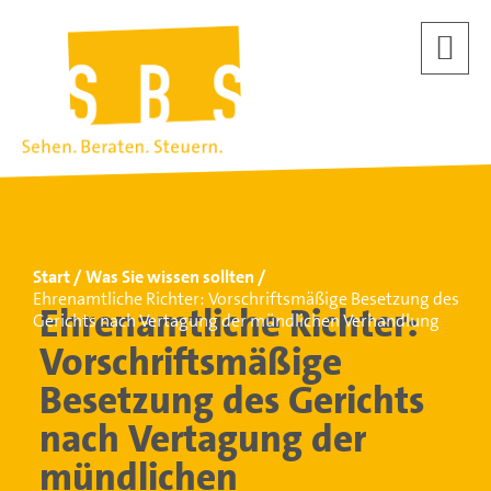
Start
Was Sie wissen sollten
Ehrenamtliche Richter: Vorschriftsmäßige Besetzung des
Ehrenamtliche Richter:
Gerichts nach Vertagung der mündlichen Verhandlung
Vorschriftsmäßige
Besetzung des Gerichts
nach Vertagung der
mündlichen