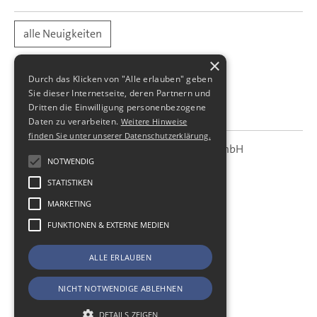
alle Neuigkeiten
×
Durch das Klicken von "Alle erlauben" geben
Sie dieser Internetseite, deren Partnern und
Dritten die Einwilligung personenbezogene
Daten zu verarbeiten.
Weitere Hinweise
finden Sie unter unserer Datenschutzerklärung.
SBS Richter, Trenner & Kollegen GmbH
SBS
Steuerberatungsgesellschaft
NOTWENDIG
STATISTIKEN
Hohe Straße 55
01187
Dresden
MARKETING
Telefon:
+49 (0) 351 - 87 32 60
FUNKTIONEN & EXTERNE MEDIEN
Telefax:
+49 (0) 351 - 87 32 699
E-Mail:
kanzlei@sbsdresden.de
ALLE ERLAUBEN
ESt-Helfer
Start
NICHT NOTWENDIGE ABLEHNEN
Impressum
Datenschutz
DETAILS ZEIGEN