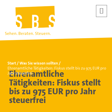
Start
Was Sie wissen sollten
Ehrenamtliche Tätigkeiten: Fiskus stellt bis zu 975 EUR pro
Ehrenamtliche
Jahr steuerfrei
Tätigkeiten: Fiskus stellt
bis zu 975 EUR pro Jahr
steuerfrei