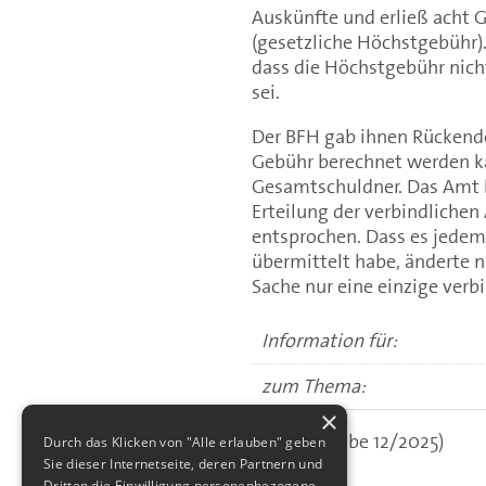
Auskünfte und erließ acht 
(gesetzliche Höchstgebühr)
dass die Höchstgebühr nicht
sei.
Der BFH gab ihnen Rückende
Gebühr berechnet werden kan
Gesamtschuldner. Das Amt h
Erteilung der verbindliche
entsprochen. Dass es jedem
übermittelt habe, änderte n
Sache nur eine einzige verb
Information für:
zum Thema:
×
(aus: Ausgabe 12/2025)
Durch das Klicken von "Alle erlauben" geben
Sie dieser Internetseite, deren Partnern und
Dritten die Einwilligung personenbezogene