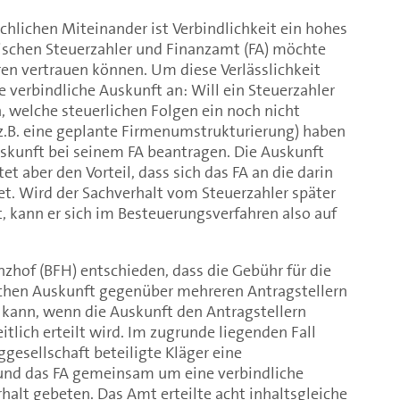
hlichen Miteinander ist Verbindlichkeit ein hohes
wischen Steuerzahler und Finanzamt (FA) möchte
en vertrauen können. Um diese Verlässlichkeit
ne verbindliche Auskunft an: Will ein Steuerzahler
n, welche steuerlichen Folgen ein noch nicht
(z.B. eine geplante Firmenumstrukturierung) haben
uskunft bei seinem FA beantragen. Die Auskunft
et aber den Vorteil, dass sich das FA an die darin
t. Wird der Sachverhalt vom Steuerzahler später
 kann er sich im Besteuerungsverfahren also auf
nzhof (BFH) entschieden, dass die Gebühr für die
ichen Auskunft gegenüber mehreren Antragstellern
kann, wenn die Auskunft den Antragstellern
tlich erteilt wird. Im zugrunde liegenden Fall
ggesellschaft beteiligte Kläger eine
und das FA gemeinsam um eine verbindliche
alt gebeten. Das Amt erteilte acht inhaltsgleiche