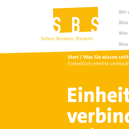
Wo w
Was 
Wer 
Was 
Start
Was Sie wissen soll
Einheitlich erteilte verbin
Einheit
verbin