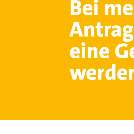
Bei me
Antrag
eine G
werde