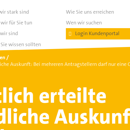
ir stark sind
Wie Sie uns erreichen
wir für Sie tun
Wen wir suchen
wir sind
Login Kundenportal
Sie wissen sollten
ten
dliche Auskunft: Bei mehreren Antragstellern darf nur ein
lich erteilte
dliche Auskunf