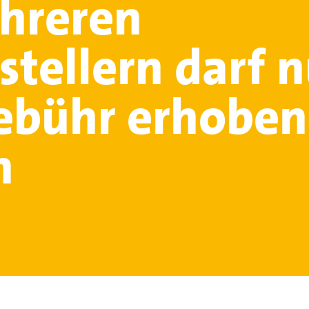
hreren
stellern darf n
ebühr erhoben
n