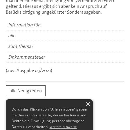
macht er eine Benachteiligung von verheirateten Eltern
geltend. Hieraus ergibt sich aber kein Anspruch auf
Berücksichtigung ungekürzter Sonderausgaben.
Information für:
alle
zum Thema:
Einkommensteuer
(aus: Ausgabe 03/2021)
alle Neuigkeiten
×
Durch das Klicken von "Alle erlauben" geben
Sie dieser Internetseite, deren Partnern und
Dritten die Einwilligung personenbezogene
Daten zu verarbeiten.
Weitere Hinweise