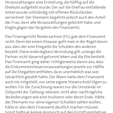
Vorauszahlungen eine Erstattung, die hälftig auf die
Eheleute aufgeteilt wurde. Der auf die Ehefrau entfallende
Anteil wurde vollständig mit offenen Rückständen
verrechnet. Der Ehemann begehrte jedoch auch den Anteil
der Frau, da er alle Vorauszahlungen geleistet habe, und
klagte gegen das Vorgehen des Finanzamts.
Das Finanzgericht Niedersachsen (FG) gab dem Finanzamt
recht. Denn bei einem Ehepaar geht man in der Regel davon
aus, dass der eine Ehegatte die Schulden des anderen
bezahlt. Diese widerlegbare Vermutung gilt, solange die
Partner nicht dauernd getrennt leben und die Ehe besteht.
Das Finanzamt ging daher richtigerweise davon aus, dass
die Einkommensteuervorauszahlungen jeweils zur Hälfte
auf die Ehegatten entfielen, da es unerheblich war, wer
tatsächlich gezahlt hatte. Der Mann hatte dem Finanzamt
auch nie mitgeteilt, nur seine eigene Steuerschuld tilgen zu
wollen. Für die Zurechnung waren nur die Umstände im
Zeitpunkt der Zahlung relevant, nicht aber nachträgliche
Veränderungen wie eine Insolvenz oder deren Ende. Hätte
der Ehemann nur seine eigenen Schulden zahlen wollen,
hätte er dies dem Finanzamt deutlich machen müssen.
Somit hatte er keinen Anspruch auf den Erstattungsbetrag