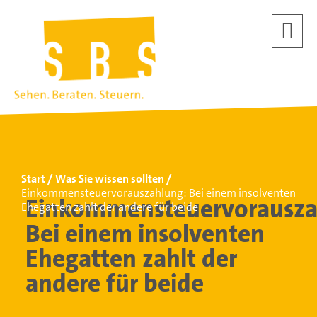
Start
Was Sie wissen sollten
Einkommensteuervorauszahlung: Bei einem insolventen
Einkommensteuervorausza
Ehegatten zahlt der andere für beide
Bei einem insolventen
Ehegatten zahlt der
andere für beide