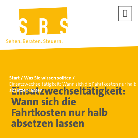
Start
Was Sie wissen sollten
Einsatzwechseltätigkeit: Wann sich die Fahrtkosten nur halb
Einsatzwechseltätigkeit:
absetzen lassen
Wann sich die
Fahrtkosten nur halb
absetzen lassen