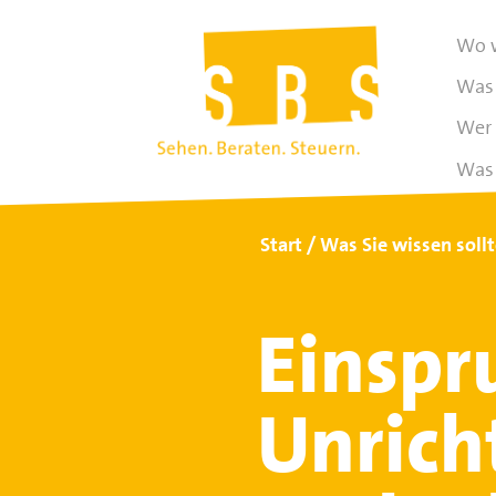
Wo w
Was 
Wer 
Was 
Start
Was Sie wissen soll
Einspru
Unrich