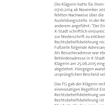
Die Klägerin hatte für ihre
07.10.2014 ab November 201
fehlten Nachweise über di
Ausbildungsstelle. In der R
anderem angeführt: "Der Ein
X-Stadt schriftlich einzurei
zur Niederschrift zu erkläre
Rechtsbehelfsbelehrung nic
Fußzeile folgende Adressang
Als Besucheradresse war ebe
Behördenadresse in X-Stadt 
Klägerin am 25.06.2015 ein
abgelehnt. Hiergegen wandt
ursprünglichen Bescheid sei
Das FG gab der Klägerin rech
einmonatigen Regelfrist Ein
Rechtsbehelfsbelehrung unric
Rechtsbehelfsbelehrung ist u