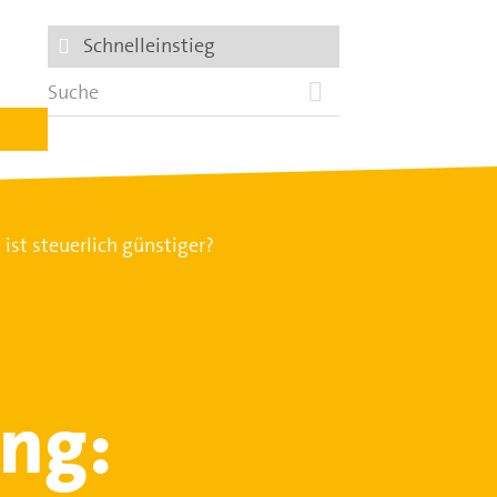
Schnelleinstieg
st steuerlich günstiger?
ng: