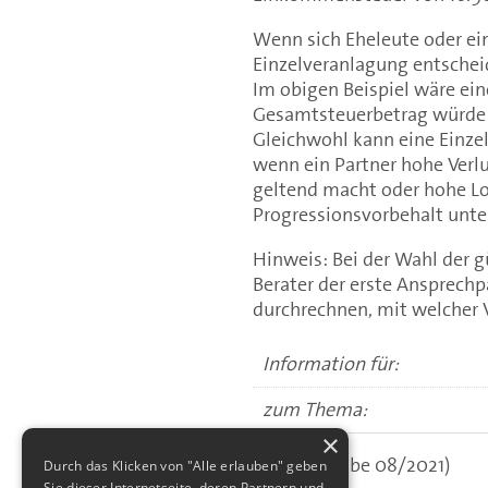
Wenn sich Eheleute oder ei
Einzelveranlagung entschei
Im obigen Beispiel wäre ein
Gesamtsteuerbetrag würde 
Gleichwohl kann eine Einzel
wenn ein Partner hohe Verl
geltend macht oder hohe Lo
Progressionsvorbehalt unte
Hinweis: Bei der Wahl der g
Berater der erste Ansprech
durchrechnen, mit welcher V
Information für:
zum Thema:
×
(aus: Ausgabe 08/2021)
Durch das Klicken von "Alle erlauben" geben
Sie dieser Internetseite, deren Partnern und