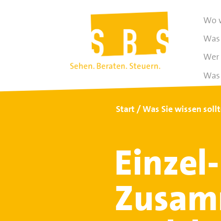
Wo w
Was 
Wer 
Was 
Start
Was Sie wissen soll
Einzel
Zusam