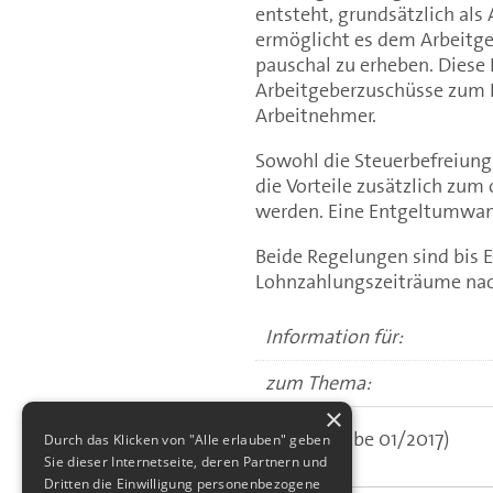
entsteht, grundsätzlich als
ermöglicht es dem Arbeitgeb
pauschal zu erheben. Diese 
Arbeitgeberzuschüsse zum E
Arbeitnehmer.
Sowohl die Steuerbefreiung 
die Vorteile zusätzlich zu
werden. Eine Entgeltumwand
Beide Regelungen sind bis E
Lohnzahlungszeiträume nach
Information für:
zum Thema:
×
(aus: Ausgabe 01/2017)
Durch das Klicken von "Alle erlauben" geben
Sie dieser Internetseite, deren Partnern und
Dritten die Einwilligung personenbezogene