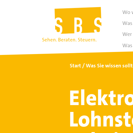
Wo w
Was 
Wer 
Was 
Start
Was Sie wissen soll
Elektr
Lohnst