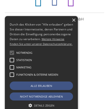
×
SBS Richter, Trenner & Kollegen GmbH
SBS
Steuerberatungsgesellschaft
Durch das Klicken von "Alle erlauben" geben
Sie dieser Internetseite, deren Partnern und
Hohe Straße 55
Dritten die Einwilligung personenbezogene
01187
Dresden
Daten zu verarbeiten.
Weitere Hinweise
Telefon:
+49 (0) 351 - 87 32 60
finden Sie unter unserer Datenschutzerklärung.
Telefax:
+49 (0) 351 - 87 32 699
NOTWENDIG
E-Mail:
kanzlei@sbsdresden.de
STATISTIKEN
ESt-Helfer
Start
MARKETING
Impressum
FUNKTIONEN & EXTERNE MEDIEN
Datenschutz
Cookie-Einstellungen
ALLE ERLAUBEN
NICHT NOTWENDIGE ABLEHNEN
DETAILS ZEIGEN