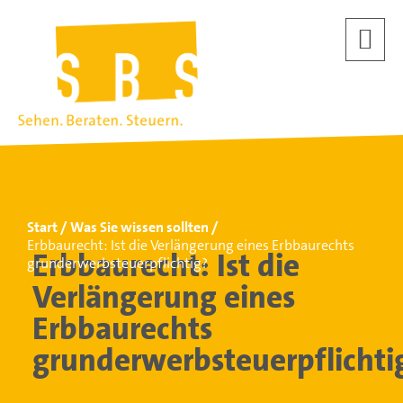
Start
Was Sie wissen sollten
Erbbaurecht: Ist die Verlängerung eines Erbbaurechts
Erbbaurecht: Ist die
grunderwerbsteuerpflichtig?
Verlängerung eines
Erbbaurechts
grunderwerbsteuerpflichti