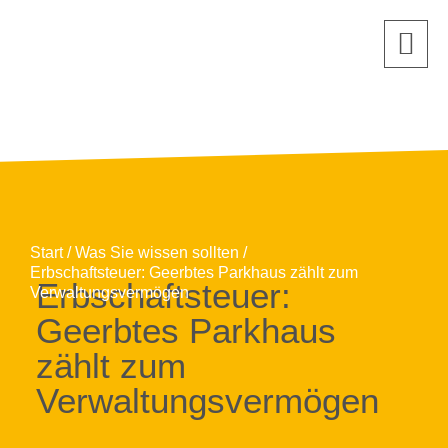
Start
Was Sie wissen sollten
Erbschaftsteuer: Geerbtes Parkhaus zählt zum
Erbschaftsteuer:
Verwaltungsvermögen
Geerbtes Parkhaus
zählt zum
Verwaltungsvermögen