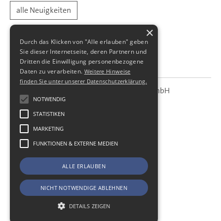
alle Neuigkeiten
×
Durch das Klicken von "Alle erlauben" geben
Sie dieser Internetseite, deren Partnern und
Dritten die Einwilligung personenbezogene
Daten zu verarbeiten.
Weitere Hinweise
finden Sie unter unserer Datenschutzerklärung.
SBS Richter, Trenner & Kollegen GmbH
SBS
Steuerberatungsgesellschaft
NOTWENDIG
STATISTIKEN
Hohe Straße 55
01187
Dresden
MARKETING
Telefon:
+49 (0) 351 - 87 32 60
FUNKTIONEN & EXTERNE MEDIEN
Telefax:
+49 (0) 351 - 87 32 699
E-Mail:
kanzlei@sbsdresden.de
ALLE ERLAUBEN
ESt-Helfer
Start
NICHT NOTWENDIGE ABLEHNEN
Impressum
Datenschutz
DETAILS ZEIGEN
Cookie-Einstellungen