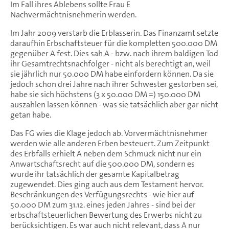
Im Fall ihres Ablebens sollte Frau E
Nachvermächtnisnehmerin werden.
Im Jahr 2009 verstarb die Erblasserin. Das Finanzamt setzte
daraufhin Erbschaftsteuer für die kompletten 500.000 DM
gegenüber A fest. Dies sah A - bzw. nach ihrem baldigen Tod
ihr Gesamtrechtsnachfolger - nicht als berechtigt an, weil
sie jährlich nur 50.000 DM habe einfordern können. Da sie
jedoch schon drei Jahre nach ihrer Schwester gestorben sei,
habe sie sich höchstens (3 x 50.000 DM =) 150.000 DM
auszahlen lassen können - was sie tatsächlich aber gar nicht
getan habe.
Das FG wies die Klage jedoch ab. Vorvermächtnisnehmer
werden wie alle anderen Erben besteuert. Zum Zeitpunkt
des Erbfalls erhielt A neben dem Schmuck nicht nur ein
Anwartschaftsrecht auf die 500.000 DM, sondern es
wurde ihr tatsächlich der gesamte Kapitalbetrag
zugewendet. Dies ging auch aus dem Testament hervor.
Beschränkungen des Verfügungsrechts - wie hier auf
50.000 DM zum 31.12. eines jeden Jahres - sind bei der
erbschaftsteuerlichen Bewertung des Erwerbs nicht zu
berücksichtigen. Es war auch nicht relevant, dass A nur