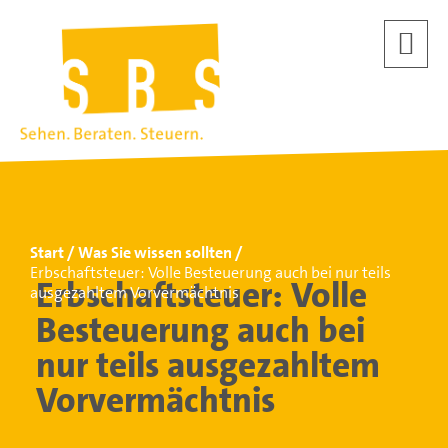
Start
Was Sie wissen sollten
Erbschaftsteuer: Volle Besteuerung auch bei nur teils
Erbschaftsteuer: Volle
ausgezahltem Vorvermächtnis
Besteuerung auch bei
nur teils ausgezahltem
Vorvermächtnis