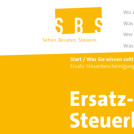
Wo w
Was 
Wer 
Was 
Start
Was Sie wissen soll
Ersatz-Steuerbescheinigung
Ersatz-
Steuer