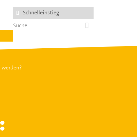
Schnelleinstieg
t werden?
: