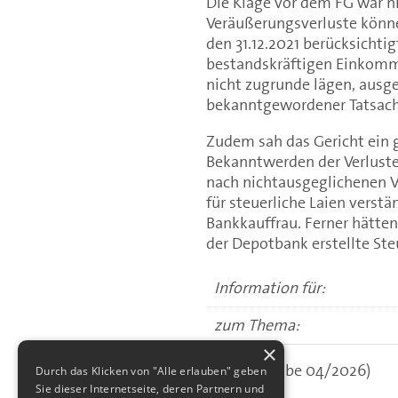
Die Klage vor dem FG war nic
Veräußerungsverluste könne
den 31.12.2021 berücksichti
bestandskräftigen Einkomme
nicht zugrunde lägen, ausg
bekanntgewordener Tatsach
Zudem sah das Gericht ein 
Bekanntwerden der Verluste
nach nichtausgeglichenen Ve
für steuerliche Laien verstän
Bankkauffrau. Ferner hätten
der Depotbank erstellte St
Information für:
zum Thema:
×
(aus: Ausgabe 04/2026)
Durch das Klicken von "Alle erlauben" geben
Sie dieser Internetseite, deren Partnern und