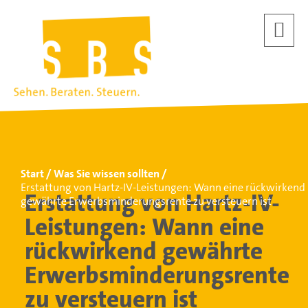
Start
Was Sie wissen sollten
Erstattung von Hartz-IV-Leistungen: Wann eine rückwirkend
Erstattung von Hartz-IV-
gewährte Erwerbsminderungsrente zu versteuern ist
Leistungen: Wann eine
rückwirkend gewährte
Erwerbsminderungsrente
zu versteuern ist