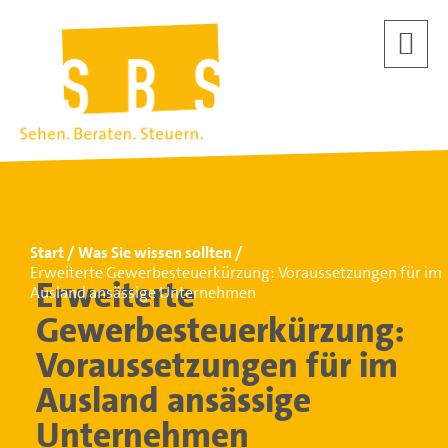
Start
Was Sie wissen sollten
Erweiterte Gewerbesteuerkürzung: Voraussetzungen für im
Erweiterte
Ausland ansässige Unternehmen
Gewerbesteuerkürzung:
Voraussetzungen für im
Ausland ansässige
Unternehmen