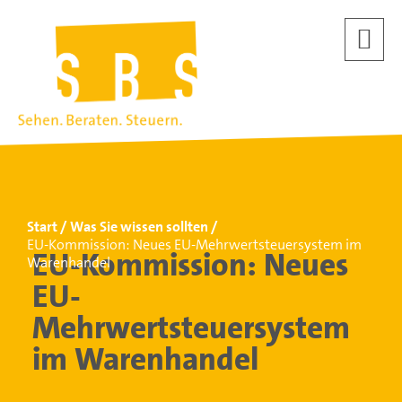
Start
Was Sie wissen sollten
EU-Kommission: Neues EU-Mehrwertsteuersystem im
EU-Kommission: Neues
Warenhandel
EU-
Mehrwertsteuersystem
im Warenhandel