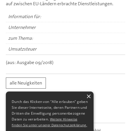
auf zwischen EU-Ländern erbrachte Dienstleistungen.
Information für:
Unternehmer
zum Thema:
Umsatzsteuer
(aus: Ausgabe 09/2018)
alle Neuigkeiten
×
Durch das Klicken von "Alle erlauben" geben
Sie dieser Internetseite, deren Partnern und
Dritten die Einwilligung personenbezogene
Daten zu verarbeiten.
Weitere Hinweise
finden Sie unter unserer Datenschutzerklärung.
SBS Richter, Trenner & Kollegen GmbH