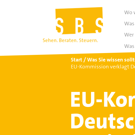
Wo w
Was 
Wer 
Was 
Start
Was Sie wissen soll
EU-Kommission verklagt Deu
EU-Kom
Deutsch