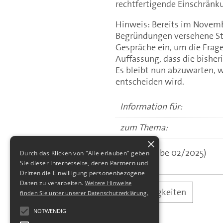
rechtfertigende Einschränku
Hinweis: Bereits im Novemb
Begründungen versehene St
Gespräche ein, um die Frage
Auffassung, dass die bishe
Es bleibt nun abzuwarten, 
entscheiden wird.
Information für:
zum Thema:
×
(aus: Ausgabe 02/2025)
Durch das Klicken von "Alle erlauben" geben
Sie dieser Internetseite, deren Partnern und
Dritten die Einwilligung personenbezogene
Daten zu verarbeiten.
Weitere Hinweise
alle Neuigkeiten
finden Sie unter unserer Datenschutzerklärung.
NOTWENDIG