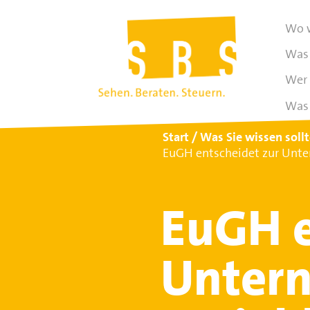
Wo w
Was 
Wer 
Was 
Start
Was Sie wissen soll
EuGH entscheidet zur Unte
EuGH e
Untern