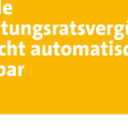
le
tungsratsver
icht automatis
bar