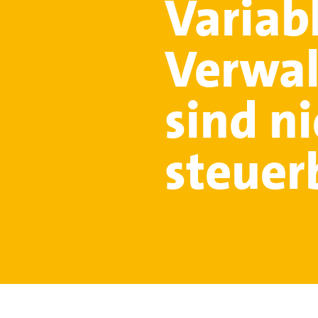
Variab
Verwal
sind n
steuer