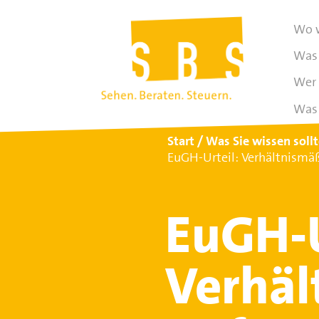
Wo w
Was 
Wer 
Was 
Start
Was Sie wissen soll
EuGH-Urteil: Verhältnismäß
EuGH-U
Verhäl