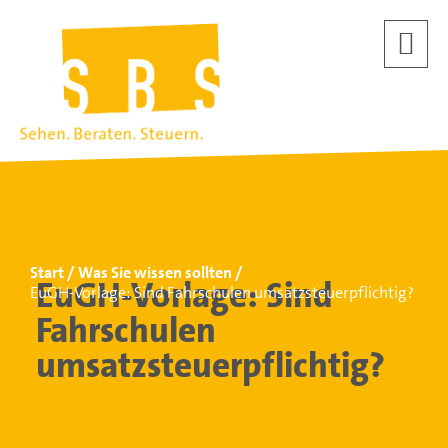
Start
Was Sie wissen sollten
EuGH-Vorlage: Sind
EuGH-Vorlage: Sind Fahrschulen umsatzsteuerpflichtig?
Fahrschulen
umsatzsteuerpflichtig?