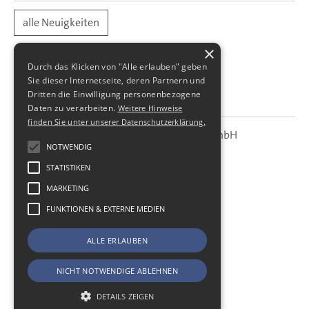
alle Neuigkeiten
×
Durch das Klicken von "Alle erlauben" geben
Sie dieser Internetseite, deren Partnern und
Dritten die Einwilligung personenbezogene
Daten zu verarbeiten.
Weitere Hinweise
finden Sie unter unserer Datenschutzerklärung.
SBS Richter, Trenner & Kollegen GmbH
SBS
Steuerberatungsgesellschaft
NOTWENDIG
STATISTIKEN
Hohe Straße 55
01187
Dresden
MARKETING
Telefon:
+49 (0) 351 - 87 32 60
FUNKTIONEN & EXTERNE MEDIEN
Telefax:
+49 (0) 351 - 87 32 699
E-Mail:
kanzlei@sbsdresden.de
ALLE ERLAUBEN
ESt-Helfer
Start
NICHT NOTWENDIGE ABLEHNEN
Impressum
Datenschutz
DETAILS ZEIGEN